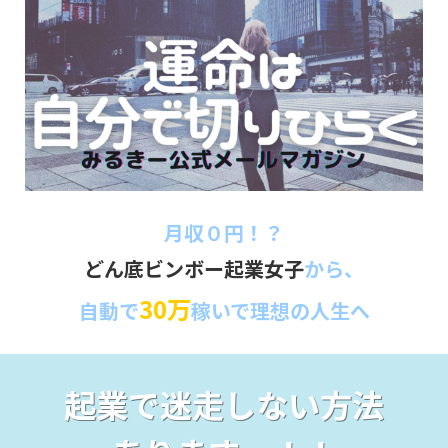
月収０円！？
どん底ビンボー起業女子
から、
30万
自動で
稼いで理想の人生へ
起業で迷走しない方法